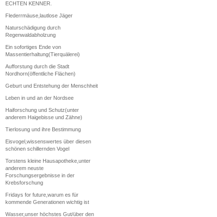
ECHTEN KENNER.
Flederrmäuse,lautlose Jäger
Naturschädigung durch
Regenwaldabholzung
Ein sofortiges Ende von
Massentierhaltung(Tierquälerei)
Aufforstung durch die Stadt
Nordhorn(öffentliche Flächen)
Geburt und Entstehung der Menschheit
Leben in und an der Nordsee
Haiforschung und Schutz(unter
anderem Haigebisse und Zähne)
Tierlosung und ihre Bestimmung
Eisvogel,wissenswertes über diesen
schönen schillernden Vogel
Torstens kleine Hausapotheke,unter
anderem neuste
Forschungsergebnisse in der
Krebsforschung
Fridays for future,warum es für
kommende Generationen wichtig ist
Wasser,unser höchstes Gut/über den