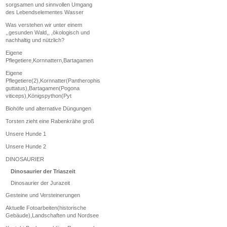
sorgsamen und sinnvollen Umgang
des Lebendselementes Wasser
Was verstehen wir unter einem
,,gesunden Wald,, ,ökologisch und
nachhaltig und nützlich?
Eigene
Pflegetiere,Kornnattern,Bartagamen
Eigene
Pflegetiere(2),Kornnatter(Pantherophis
guttatus),Bartagamen(Pogona
viticeps),Königspython(Pyt
Biohöfe und alternative Düngungen
Torsten zieht eine Rabenkrähe groß
Unsere Hunde 1
Unsere Hunde 2
DINOSAURIER
Dinosaurier der Triaszeit
Dinosaurier der Jurazeit
Gesteine und Versteinerungen
Aktuelle Fotoarbeiten(historische
Gebäude),Landschaften und Nordsee