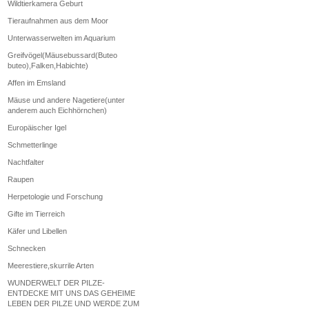
Wildtierkamera Geburt
Tieraufnahmen aus dem Moor
Unterwasserwelten im Aquarium
Greifvögel(Mäusebussard(Buteo
buteo),Falken,Habichte)
Affen im Emsland
Mäuse und andere Nagetiere(unter
anderem auch Eichhörnchen)
Europäischer Igel
Schmetterlinge
Nachtfalter
Raupen
Herpetologie und Forschung
Gifte im Tierreich
Käfer und Libellen
Schnecken
Meerestiere,skurrile Arten
WUNDERWELT DER PILZE-
ENTDECKE MIT UNS DAS GEHEIME
LEBEN DER PILZE UND WERDE ZUM