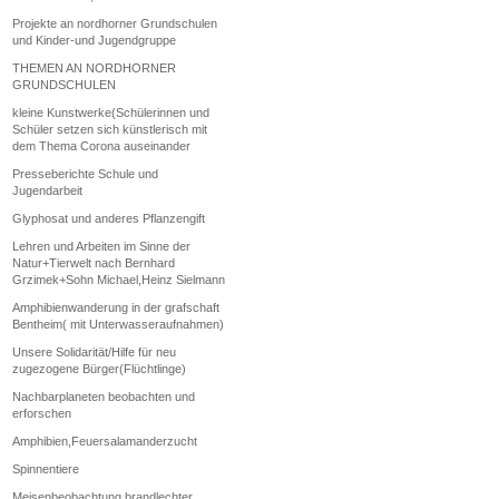
Projekte an nordhorner Grundschulen
und Kinder-und Jugendgruppe
THEMEN AN NORDHORNER
GRUNDSCHULEN
kleine Kunstwerke(Schülerinnen und
Schüler setzen sich künstlerisch mit
dem Thema Corona auseinander
Presseberichte Schule und
Jugendarbeit
Glyphosat und anderes Pflanzengift
Lehren und Arbeiten im Sinne der
Natur+Tierwelt nach Bernhard
Grzimek+Sohn Michael,Heinz Sielmann
Amphibienwanderung in der grafschaft
Bentheim( mit Unterwasseraufnahmen)
Unsere Solidarität/Hilfe für neu
zugezogene Bürger(Flüchtlinge)
Nachbarplaneten beobachten und
erforschen
Amphibien,Feuersalamanderzucht
Spinnentiere
Meisenbeobachtung brandlechter