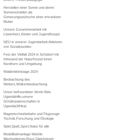
Herstellen einer Sonne und deren
Sonnenstrahlen als
Genesungswünsche einer erkrankten
Mutter
Unsere Zusammenarbeit mit
Löwenherz,Kinder-und Jugendhospiz
NEU in unserer Jugendarbeit:Ableisten
von Sozialstunden
Fest der Vielfalt 2024 in Schüttorf mit
Infostand der Naturfreund-innen
Nordhorn und Umgebung
Walderlebnistage 2024
Beobachtung des
Wetters,Wolkenbeobachtung
Unser befreundeter Verein Belu
Ugandahilfe,unsere
Schülerpatenschaften in
Uganda(Afrika)
Magnetschwebebahn und Flugzeuge-
Technik,Forschung und Ökologie
Spiel,Spaß,Sport,Natur für alle
Modellbahnanlage Märklin
Wechselstrom,Roco Gleichstrom