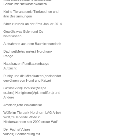
Schule mit Nistkastenkamera
Kleine Tieranatomie,Tierknochen und
ihre Bestimmungen
Biber zurueck an der Ems Januar 2014
Gewölle,was Eulen und Co
hinterlassen
Aufnahmen aus dem Baumkronendach
Dachse(Meles meles) Nordhorn-
Range
Hauskatzen,Fundkatzenbabys
Aufzucht
Punky und die Mitzekatzen(aneinander
gewöhnen von Hund und Katze)
Giftinsekten(Hornisse(Vespa
crabro),Honigbiene(Apis mellifera) und
Andere
Ameisen,rote Waldameise
Wölfe im Tierpark Nordhorn,LAG Arbeit
Wolf,frei lebende Wölfe in
Niedersachsen seit 2000,erster Wolf
Der Fuchs(Vulpes
vulpes),Beobachtung mit