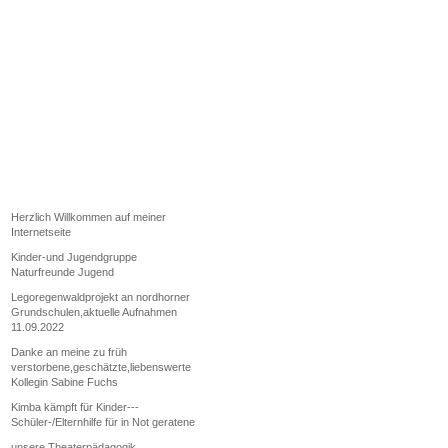
Herzlich Willkommen auf meiner
Internetseite
Kinder-und Jugendgruppe
Naturfreunde Jugend
Legoregenwaldprojekt an nordhorner
Grundschulen,aktuelle Aufnahmen
11.09.2022
Danke an meine zu früh
verstorbene,geschätzte,liebenswerte
Kollegin Sabine Fuchs
Kimba kämpft für Kinder---
Schüler-/Elternhilfe für in Not geratene
unsere Theaterpädagogik