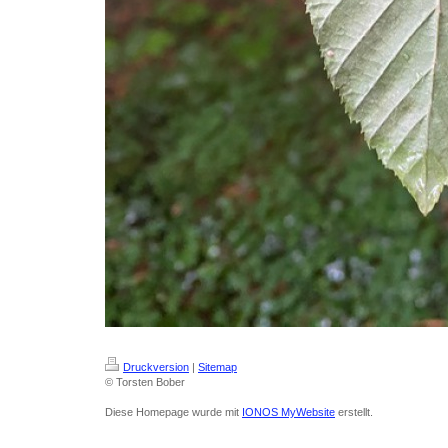
Druckversion
|
Sitemap
© Torsten Bober
Diese Homepage wurde mit
IONOS MyWebsite
erstellt.