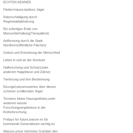
ECHTEN KENNER.
Flederrmäuse,lautlose Jäger
Naturschädigung durch
Regenwaldabholzung
Ein sofortiges Ende von
Massentierhaltung(Tierquälerei)
Aufforstung durch die Stadt
Nordhorn(öffentliche Flächen)
Geburt und Entstehung der Menschheit
Leben in und an der Nordsee
Haiforschung und Schutz(unter
anderem Haigebisse und Zähne)
Tierlosung und ihre Bestimmung
Eisvogel,wissenswertes über diesen
schönen schillernden Vogel
Torstens kleine Hausapotheke,unter
anderem neuste
Forschungsergebnisse in der
Krebsforschung
Fridays for future,warum es für
kommende Generationen wichtig ist
Wasser,unser höchstes Gut/über den