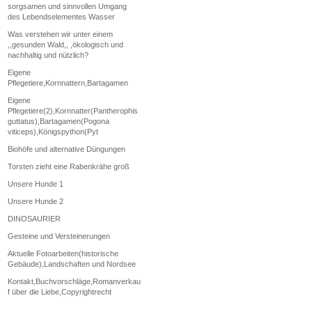
sorgsamen und sinnvollen Umgang
des Lebendselementes Wasser
Was verstehen wir unter einem
,,gesunden Wald,, ,ökologisch und
nachhaltig und nützlich?
Eigene
Pflegetiere,Kornnattern,Bartagamen
Eigene
Pflegetiere(2),Kornnatter(Pantherophis
guttatus),Bartagamen(Pogona
viticeps),Königspython(Pyt
Biohöfe und alternative Düngungen
Torsten zieht eine Rabenkrähe groß
Unsere Hunde 1
Unsere Hunde 2
DINOSAURIER
Gesteine und Versteinerungen
Aktuelle Fotoarbeiten(historische
Gebäude),Landschaften und Nordsee
Kontakt,Buchvorschläge,Romanverkau
f über die Liebe,Copyrightrecht