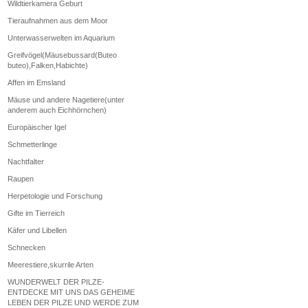
Wildtierkamera Geburt
Tieraufnahmen aus dem Moor
Unterwasserwelten im Aquarium
Greifvögel(Mäusebussard(Buteo
buteo),Falken,Habichte)
Affen im Emsland
Mäuse und andere Nagetiere(unter
anderem auch Eichhörnchen)
Europäischer Igel
Schmetterlinge
Nachtfalter
Raupen
Herpetologie und Forschung
Gifte im Tierreich
Käfer und Libellen
Schnecken
Meerestiere,skurrile Arten
WUNDERWELT DER PILZE-
ENTDECKE MIT UNS DAS GEHEIME
LEBEN DER PILZE UND WERDE ZUM