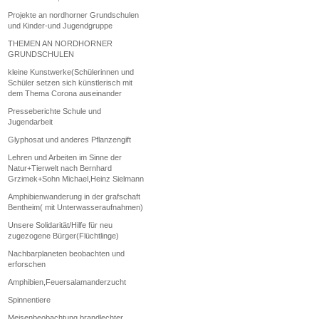
Projekte an nordhorner Grundschulen
und Kinder-und Jugendgruppe
THEMEN AN NORDHORNER
GRUNDSCHULEN
kleine Kunstwerke(Schülerinnen und
Schüler setzen sich künstlerisch mit
dem Thema Corona auseinander
Presseberichte Schule und
Jugendarbeit
Glyphosat und anderes Pflanzengift
Lehren und Arbeiten im Sinne der
Natur+Tierwelt nach Bernhard
Grzimek+Sohn Michael,Heinz Sielmann
Amphibienwanderung in der grafschaft
Bentheim( mit Unterwasseraufnahmen)
Unsere Solidarität/Hilfe für neu
zugezogene Bürger(Flüchtlinge)
Nachbarplaneten beobachten und
erforschen
Amphibien,Feuersalamanderzucht
Spinnentiere
Meisenbeobachtung brandlechter