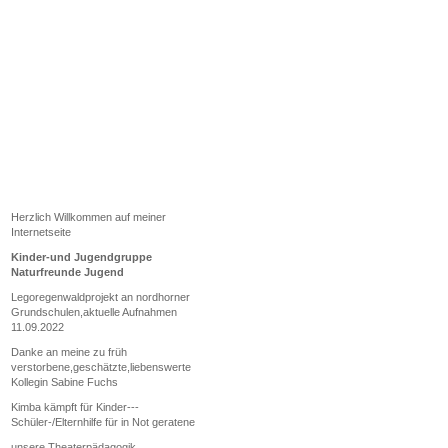
Herzlich Willkommen auf meiner
Internetseite
Kinder-und Jugendgruppe
Naturfreunde Jugend
Legoregenwaldprojekt an nordhorner
Grundschulen,aktuelle Aufnahmen
11.09.2022
Danke an meine zu früh
verstorbene,geschätzte,liebenswerte
Kollegin Sabine Fuchs
Kimba kämpft für Kinder---
Schüler-/Elternhilfe für in Not geratene
unsere Theaterpädagogik