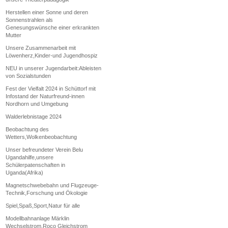
Herstellen einer Sonne und deren
Sonnenstrahlen als
Genesungswünsche einer erkrankten
Mutter
Unsere Zusammenarbeit mit
Löwenherz,Kinder-und Jugendhospiz
NEU in unserer Jugendarbeit:Ableisten
von Sozialstunden
Fest der Vielfalt 2024 in Schüttorf mit
Infostand der Naturfreund-innen
Nordhorn und Umgebung
Walderlebnistage 2024
Beobachtung des
Wetters,Wolkenbeobachtung
Unser befreundeter Verein Belu
Ugandahilfe,unsere
Schülerpatenschaften in
Uganda(Afrika)
Magnetschwebebahn und Flugzeuge-
Technik,Forschung und Ökologie
Spiel,Spaß,Sport,Natur für alle
Modellbahnanlage Märklin
Wechselstrom,Roco Gleichstrom