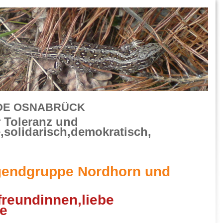
DE OSNABRÜCK
r Toleranz und
,solidarisch,demokratisch,
gendgruppe Nordhorn und
freundinnen,liebe
de