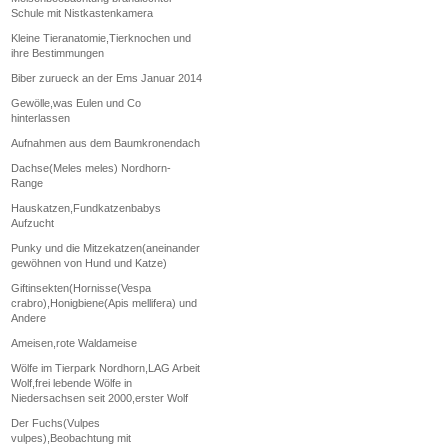
Schule mit Nistkastenkamera
Kleine Tieranatomie,Tierknochen und
ihre Bestimmungen
Biber zurueck an der Ems Januar 2014
Gewölle,was Eulen und Co
hinterlassen
Aufnahmen aus dem Baumkronendach
Dachse(Meles meles) Nordhorn-
Range
Hauskatzen,Fundkatzenbabys
Aufzucht
Punky und die Mitzekatzen(aneinander
gewöhnen von Hund und Katze)
Giftinsekten(Hornisse(Vespa
crabro),Honigbiene(Apis mellifera) und
Andere
Ameisen,rote Waldameise
Wölfe im Tierpark Nordhorn,LAG Arbeit
Wolf,frei lebende Wölfe in
Niedersachsen seit 2000,erster Wolf
Der Fuchs(Vulpes
vulpes),Beobachtung mit