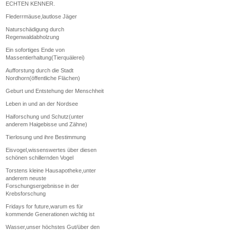
ECHTEN KENNER.
Flederrmäuse,lautlose Jäger
Naturschädigung durch
Regenwaldabholzung
Ein sofortiges Ende von
Massentierhaltung(Tierquälerei)
Aufforstung durch die Stadt
Nordhorn(öffentliche Flächen)
Geburt und Entstehung der Menschheit
Leben in und an der Nordsee
Haiforschung und Schutz(unter
anderem Haigebisse und Zähne)
Tierlosung und ihre Bestimmung
Eisvogel,wissenswertes über diesen
schönen schillernden Vogel
Torstens kleine Hausapotheke,unter
anderem neuste
Forschungsergebnisse in der
Krebsforschung
Fridays for future,warum es für
kommende Generationen wichtig ist
Wasser,unser höchstes Gut/über den