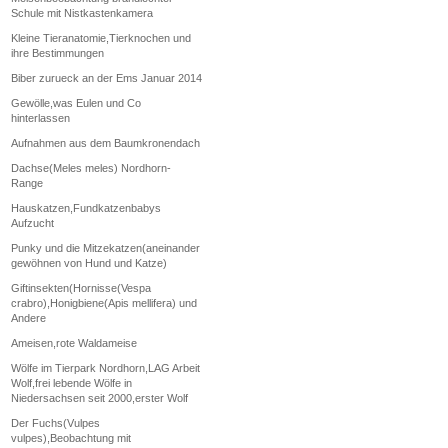
Schule mit Nistkastenkamera
Kleine Tieranatomie,Tierknochen und
ihre Bestimmungen
Biber zurueck an der Ems Januar 2014
Gewölle,was Eulen und Co
hinterlassen
Aufnahmen aus dem Baumkronendach
Dachse(Meles meles) Nordhorn-
Range
Hauskatzen,Fundkatzenbabys
Aufzucht
Punky und die Mitzekatzen(aneinander
gewöhnen von Hund und Katze)
Giftinsekten(Hornisse(Vespa
crabro),Honigbiene(Apis mellifera) und
Andere
Ameisen,rote Waldameise
Wölfe im Tierpark Nordhorn,LAG Arbeit
Wolf,frei lebende Wölfe in
Niedersachsen seit 2000,erster Wolf
Der Fuchs(Vulpes
vulpes),Beobachtung mit