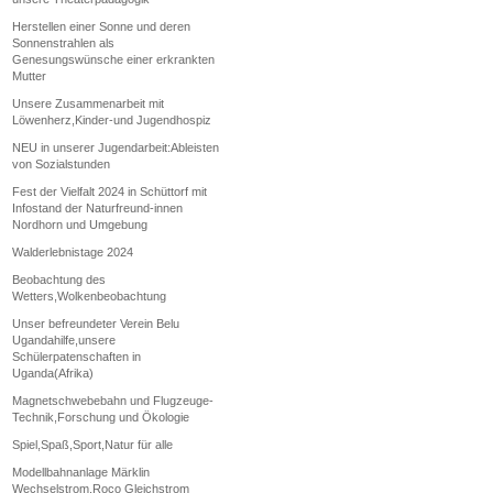
Herstellen einer Sonne und deren
Sonnenstrahlen als
Genesungswünsche einer erkrankten
Mutter
Unsere Zusammenarbeit mit
Löwenherz,Kinder-und Jugendhospiz
NEU in unserer Jugendarbeit:Ableisten
von Sozialstunden
Fest der Vielfalt 2024 in Schüttorf mit
Infostand der Naturfreund-innen
Nordhorn und Umgebung
Walderlebnistage 2024
Beobachtung des
Wetters,Wolkenbeobachtung
Unser befreundeter Verein Belu
Ugandahilfe,unsere
Schülerpatenschaften in
Uganda(Afrika)
Magnetschwebebahn und Flugzeuge-
Technik,Forschung und Ökologie
Spiel,Spaß,Sport,Natur für alle
Modellbahnanlage Märklin
Wechselstrom,Roco Gleichstrom