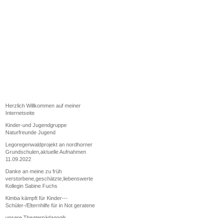
Herzlich Willkommen auf meiner
Internetseite
Kinder-und Jugendgruppe
Naturfreunde Jugend
Legoregenwaldprojekt an nordhorner
Grundschulen,aktuelle Aufnahmen
11.09.2022
Danke an meine zu früh
verstorbene,geschätzte,liebenswerte
Kollegin Sabine Fuchs
Kimba kämpft für Kinder---
Schüler-/Elternhilfe für in Not geratene
unsere Theaterpädagogik