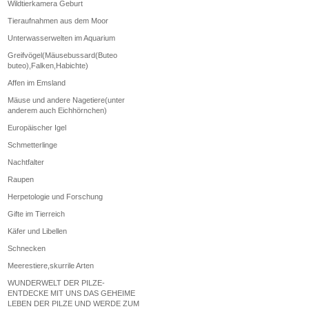
Wildtierkamera Geburt
Tieraufnahmen aus dem Moor
Unterwasserwelten im Aquarium
Greifvögel(Mäusebussard(Buteo
buteo),Falken,Habichte)
Affen im Emsland
Mäuse und andere Nagetiere(unter
anderem auch Eichhörnchen)
Europäischer Igel
Schmetterlinge
Nachtfalter
Raupen
Herpetologie und Forschung
Gifte im Tierreich
Käfer und Libellen
Schnecken
Meerestiere,skurrile Arten
WUNDERWELT DER PILZE-
ENTDECKE MIT UNS DAS GEHEIME
LEBEN DER PILZE UND WERDE ZUM