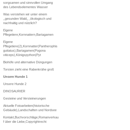
sorgsamen und sinnvollen Umgang
des Lebendselementes Wasser
Was verstehen wir unter einem
,,gesunden Wald,, ,ökologisch und
nachhaltig und nützlich?
Eigene
Pflegetiere,Kornnattern,Bartagamen
Eigene
Pflegetiere(2),Kornnatter(Pantherophis
guttatus),Bartagamen(Pogona
viticeps),Königspython(Pyt
Biohöfe und alternative Düngungen
Torsten zieht eine Rabenkrähe groß
Unsere Hunde 1
Unsere Hunde 2
DINOSAURIER
Gesteine und Versteinerungen
Aktuelle Fotoarbeiten(historische
Gebäude),Landschaften und Nordsee
Kontakt,Buchvorschläge,Romanverkau
f über die Liebe,Copyrightrecht