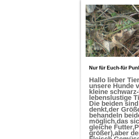
Nur für Euch-für Punk
Hallo lieber Tie
unsere Hunde v
kleine schwarz
lebenslustige T
Die beiden sin
denkt,der Größ
behandeln beide
möglich,das sic
gleiche Futter,P
größer),aber de
Fleisch,Gemüs