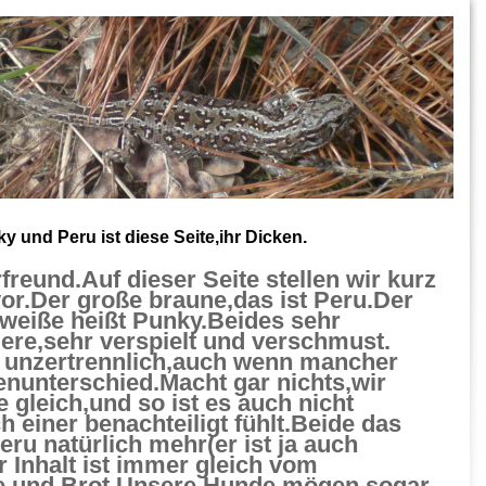
y und Peru ist diese Seite,ihr Dicken.
rfreund.Auf dieser Seite stellen wir kurz
or.Der große braune,das ist Peru.Der
-weiße heißt Punky.Beides sehr
iere,sehr verspielt und verschmust.
d unzertrennlich,auch wenn mancher
enunterschied.Macht gar nichts,wir
 gleich,und so ist es auch nicht
h einer benachteiligt fühlt.Beide das
eru natürlich mehr(er ist ja auch
r Inhalt ist immer gleich vom
e und Brot.Unsere Hunde mögen sogar