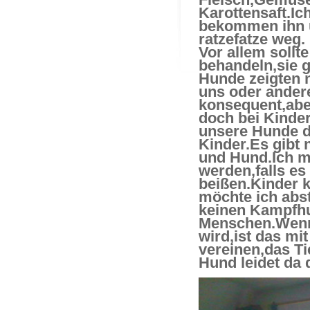
Karottensaft.Ic
bekommen ihn ü
ratzefatze weg.
Vor allem sollt
behandeln,sie 
Hunde zeigten 
uns oder ander
konsequent,abe
doch bei Kinde
unsere Hunde d
Kinder.Es gibt 
und Hund.Ich m
werden,falls es
beißen.Kinder 
möchte ich abs
keinen Kampfhu
Menschen.Wenn
wird,ist das mi
vereinen,das Ti
Hund leidet da