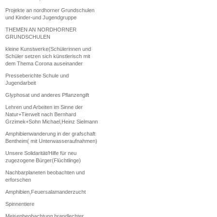
Projekte an nordhorner Grundschulen
und Kinder-und Jugendgruppe
THEMEN AN NORDHORNER
GRUNDSCHULEN
kleine Kunstwerke(Schülerinnen und
Schüler setzen sich künstlerisch mit
dem Thema Corona auseinander
Presseberichte Schule und
Jugendarbeit
Glyphosat und anderes Pflanzengift
Lehren und Arbeiten im Sinne der
Natur+Tierwelt nach Bernhard
Grzimek+Sohn Michael,Heinz Sielmann
Amphibienwanderung in der grafschaft
Bentheim( mit Unterwasseraufnahmen)
Unsere Solidarität/Hilfe für neu
zugezogene Bürger(Flüchtlinge)
Nachbarplaneten beobachten und
erforschen
Amphibien,Feuersalamanderzucht
Spinnentiere
Meisenbeobachtung brandlechter