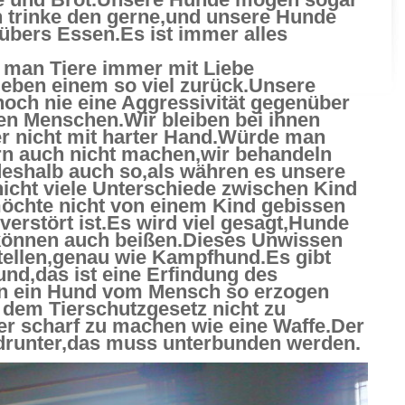
h trinke den gerne,und unsere Hunde
bers Essen.Es ist immer alles
e man Tiere immer mit Liebe
geben einem so viel zurück.Unsere
noch nie eine Aggressivität gegenüber
en Menschen.Wir bleiben bei ihnen
r nicht mit harter Hand.Würde man
rn auch nicht machen,wir behandeln
eshalb auch so,als währen es unsere
nicht viele Unterschiede zwischen Kind
öchte nicht von einem Kind gebissen
 verstört ist.Es wird viel gesagt,Hunde
können auch beißen.Dieses Unwissen
tellen,genau wie Kampfhund.Es gibt
nd,das ist eine Erfindung des
 ein Hund vom Mensch so erzogen
t dem Tierschutzgesetz nicht zu
er scharf zu machen wie eine Waffe.Der
 drunter,das muss unterbunden werden.