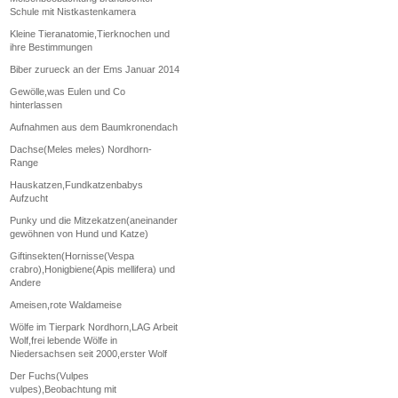
Schule mit Nistkastenkamera
Kleine Tieranatomie,Tierknochen und
ihre Bestimmungen
Biber zurueck an der Ems Januar 2014
Gewölle,was Eulen und Co
hinterlassen
Aufnahmen aus dem Baumkronendach
Dachse(Meles meles) Nordhorn-
Range
Hauskatzen,Fundkatzenbabys
Aufzucht
Punky und die Mitzekatzen(aneinander
gewöhnen von Hund und Katze)
Giftinsekten(Hornisse(Vespa
crabro),Honigbiene(Apis mellifera) und
Andere
Ameisen,rote Waldameise
Wölfe im Tierpark Nordhorn,LAG Arbeit
Wolf,frei lebende Wölfe in
Niedersachsen seit 2000,erster Wolf
Der Fuchs(Vulpes
vulpes),Beobachtung mit