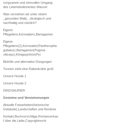
sorgsamen und sinnvollen Umgang
des Lebendselementes Wasser
Was verstehen wir unter einem
,,gesunden Wald,, ,ökologisch und
nachhaltig und nützlich?
Eigene
Pflegetiere,Kornnattern,Bartagamen
Eigene
Pflegetiere(2),Kornnatter(Pantherophis
guttatus),Bartagamen(Pogona
viticeps),Königspython(Pyt
Biohöfe und alternative Düngungen
Torsten zieht eine Rabenkrähe groß
Unsere Hunde 1
Unsere Hunde 2
DINOSAURIER
Gesteine und Versteinerungen
Aktuelle Fotoarbeiten(historische
Gebäude),Landschaften und Nordsee
Kontakt,Buchvorschläge,Romanverkau
f über die Liebe,Copyrightrecht