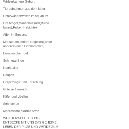
Wildtierkamera Geburt
Tieraufnahmen aus dem Moor
Unterwasserwelten im Aquarium
Greifvögel(Mäusebussard(Buteo
buteo),Falken,Habichte)
Affen im Emsland
Mäuse und andere Nagetiere(unter
anderem auch Eichhörnchen)
Europäischer Igel
Schmetterlinge
Nachtfalter
Raupen
Herpetologie und Forschung
Gifte im Tierreich
Käfer und Libellen
Schnecken
Meerestiere,skurrile Arten
WUNDERWELT DER PILZE-
ENTDECKE MIT UNS DAS GEHEIME
LEBEN DER PILZE UND WERDE ZUM