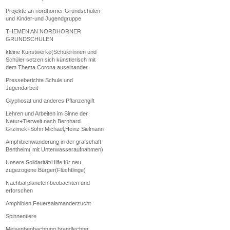
Projekte an nordhorner Grundschulen
und Kinder-und Jugendgruppe
THEMEN AN NORDHORNER
GRUNDSCHULEN
kleine Kunstwerke(Schülerinnen und
Schüler setzen sich künstlerisch mit
dem Thema Corona auseinander
Presseberichte Schule und
Jugendarbeit
Glyphosat und anderes Pflanzengift
Lehren und Arbeiten im Sinne der
Natur+Tierwelt nach Bernhard
Grzimek+Sohn Michael,Heinz Sielmann
Amphibienwanderung in der grafschaft
Bentheim( mit Unterwasseraufnahmen)
Unsere Solidarität/Hilfe für neu
zugezogene Bürger(Flüchtlinge)
Nachbarplaneten beobachten und
erforschen
Amphibien,Feuersalamanderzucht
Spinnentiere
Meisenbeobachtung brandlechter