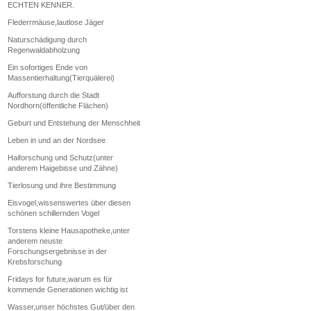
ECHTEN KENNER.
Flederrmäuse,lautlose Jäger
Naturschädigung durch
Regenwaldabholzung
Ein sofortiges Ende von
Massentierhaltung(Tierquälerei)
Aufforstung durch die Stadt
Nordhorn(öffentliche Flächen)
Geburt und Entstehung der Menschheit
Leben in und an der Nordsee
Haiforschung und Schutz(unter
anderem Haigebisse und Zähne)
Tierlosung und ihre Bestimmung
Eisvogel,wissenswertes über diesen
schönen schillernden Vogel
Torstens kleine Hausapotheke,unter
anderem neuste
Forschungsergebnisse in der
Krebsforschung
Fridays for future,warum es für
kommende Generationen wichtig ist
Wasser,unser höchstes Gut/über den