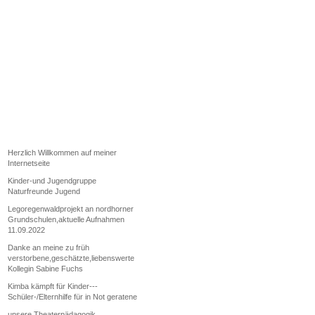
Herzlich Willkommen auf meiner
Internetseite
Kinder-und Jugendgruppe
Naturfreunde Jugend
Legoregenwaldprojekt an nordhorner
Grundschulen,aktuelle Aufnahmen
11.09.2022
Danke an meine zu früh
verstorbene,geschätzte,liebenswerte
Kollegin Sabine Fuchs
Kimba kämpft für Kinder---
Schüler-/Elternhilfe für in Not geratene
unsere Theaterpädagogik