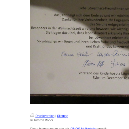
Druckversion
|
Sitemap
© Torsten Bober
Diese Homepage wurde mit
IONOS MyWebsite
erstellt.